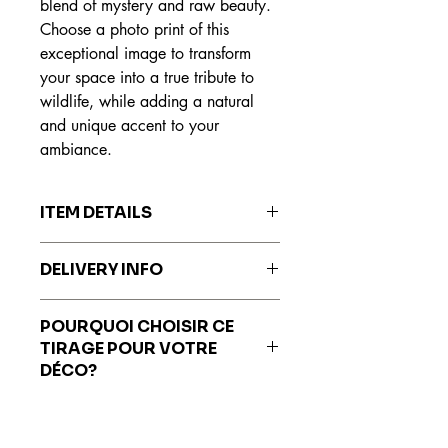
blend of mystery and raw beauty.
Choose a photo print of this
exceptional image to transform
your space into a true tribute to
wildlife, while adding a natural
and unique accent to your
ambiance.
ITEM DETAILS
The prints are made on Hahnemühle
DELIVERY INFO
Fine Art paper, recognized worldwide
for its exceptional quality, durability
Prints are delivered within 7 to 20
and ability to reproduce colors faithful
POURQUOI CHOISIR CE
business days.
to the original work.
TIRAGE POUR VOTRE
DÉCO?
Ce
tirage photo animalier
se prête
parfaitement à une mise en valeur dans