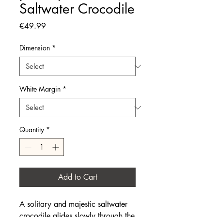
Saltwater Crocodile
Price
€49.99
Dimension
*
White Margin
*
Quantity
*
Add to Cart
A solitary and majestic saltwater
crocodile glides slowly through the