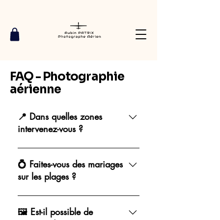
FAQ - Photographie
aérienne
📍 Dans quelles zones
intervenez-vous ?
J’interviens dans toute la Bretagne :
Finistère, Morbihan, Côtes-d’Armor,
💍 Faites-vous des mariages
Ille-et-Vilaine, ainsi que sur les îles
sur les plages ?
accessibles.
Oui, je réalise souvent des
reportages aériens sur les plages
🖼 Est-il possible de