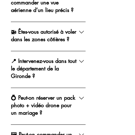
bretonnes ou les domaines de bord
commander une vue
de mer. Contactez-moi pour discuter
aérienne d’un lieu précis ?
du repérage.
Absolument. Je peux réaliser un vol
photo sur mesure ou proposer un
🚁 Êtes-vous autorisé à voler
visuel déjà disponible dans ma
dans les zones côtières ?
collection.
Oui, je suis déclaré auprès de la
DGAC, avec plan de vol et respect
📍 Intervenez-vous dans tout
total des zones réglementées.
le département de la
Gironde ?
Oui, je me déplace dans Bordeaux
Métropole, mais aussi dans toute la
💍 Peut-on réserver un pack
Gironde : Bassin d’Arcachon,
photo + vidéo drone pour
Blaye, Langon, Libourne, etc.
un mariage ?
Oui, je propose des packs photo +
vidéo drone avec montage inclus,
🖼 Peut-on commander un