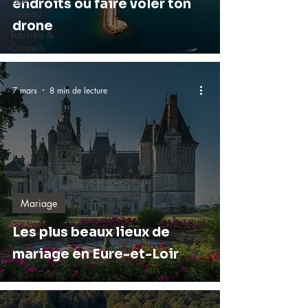
Idée
endroits où faire voler ton
cadeau
drone
Tutoriels &
Conseils
7 mars
8 min de lecture
Mariage
Les plus beaux lieux de
mariage en Eure-et-Loir