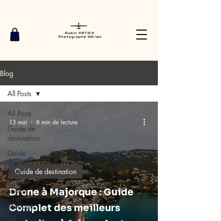
Blog
All Posts
All Posts
13 mai
8 min de lecture
Guide de
destination
Guide
d'achat
Guide de destination
pour
tirages
photos
Drone à Majorque : Guide
Mariage
Complet des meilleurs