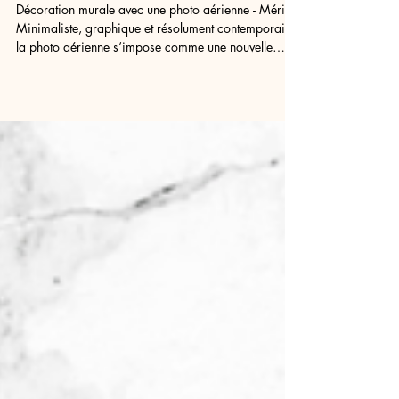
Pourquoi la photo aérienne
est la nouvelle tendance
déco pour votre salon
Décoration murale avec une photo aérienne - Méribel
Minimaliste, graphique et résolument contemporaine,
la photo aérienne s’impose comme une nouvelle
référence en décoration murale de salon. Vue du
ciel, une plage, une route, une forêt ou un paysage
abstrait deviennent de véritables œuvres d’art
capables de transformer l’atmosphère d’une pièce. À
mi-chemin entre photographie, art contemporain et
tableau paysage moderne, l’image aérienne change
notre rapport à l’espace et app