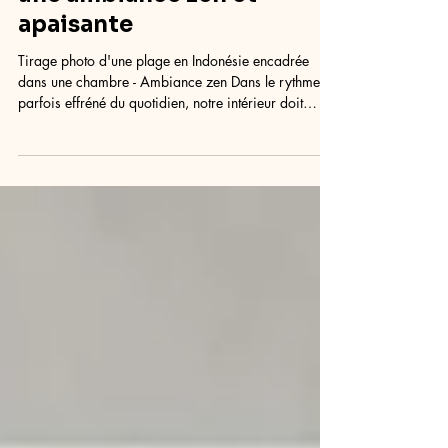
aériennes de plages pour
une ambiance zen et
apaisante
Tirage photo d'une plage en Indonésie encadrée
dans une chambre - Ambiance zen Dans le rythme
parfois effréné du quotidien, notre intérieur doit
rester un refuge. Un espace où le regard se pose, où
l’esprit ralentit. Pour créer cette atmosphère
apaisante, la nature reste une source d’inspiration
inépuisable, et le bord de mer, sans doute l’une des
plus puissantes. Mais ici, pas de carte postale
classique ni de coucher de soleil déjà vu. La photo
aérienne de plage , vue du cie