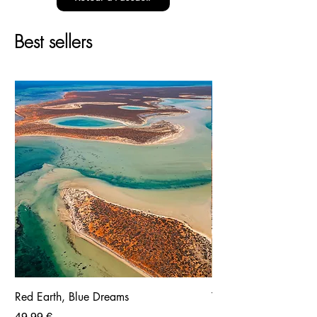
Best sellers
Red Earth, Blue Dreams
Tirage photo aérienne
François Peron, Austra
Prix
49,99 €