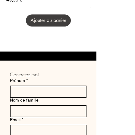
Prix
34,99 €
Ajouter au panier
Contactez-moi
Prénom
*
Nom de famille
Email
*