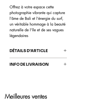
Offrez à votre espace cette
photographie vibrante qui capture
l’âme de Bali et l’énergie du surf,
un véritable hommage à la beauté
naturelle de l’île et de ses vagues
légendaires
DÉTAILS D'ARTICLE
Les impressions sont réalisées sur du
INFO DE LIVRAISON
papier Fine Art Hahnemühle, reconnu
mondialement pour sa qualité
Les impressions sont livrées sous 7 à
exceptionnelle, sa durabilité et ses
10 jours ouvrés.
capacités de restitution des couleurs
fidèles à l'œuvre originale.
Meilleures ventes