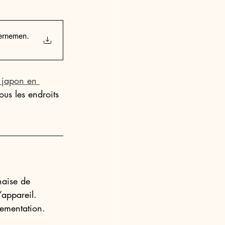
vernemen
.
 japon en 
ous les endroits 
naise de 
’appareil.
lementation. 