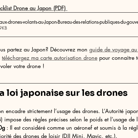
cklist Drone au Japon (PDF) 
s-aux-drones-volants-au-Japon-Bureau-des-relations-publiques-du-gou
 • 629KB
ous partez au Japon? Découvrez mon 
guide de voyage au
 
téléchargez ma carte autorisation drone
 pour connaitre t
voler votre drone ! 
a loi japonaise sur les drones
n encadre strictement l’usage des drones. L’Autorité japo
B) impose des règles précises selon le poids et l’usage de l
0g
 : Il est considéré comme un aéronef et soumis à la rég
rité des drones de loisir (DJI Mini, Mavic, etc.).