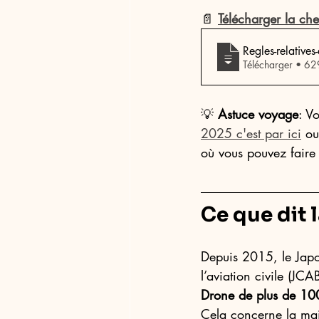
📄 
Télécharger la che
Regles-relative
Télécharger
💡
 Astuce voyage
: V
2025 c'est par ici
 ou
où vous pouvez faire 
Ce que dit l
Depuis 2015, le Japo
l’aviation civile (JCA
Drone de plus de 10
Cela concerne la majo