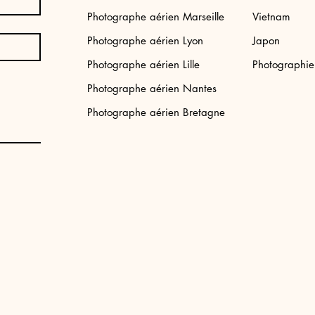
Photographe aérien Marseille
Vietnam
Photographe aérien Lyon
Japon
Tirage photo Japon: Tokyo street
Tirage photo aéri
Photographe aérien Lille
Photographi
Bali
Prix
34,99 €
Photographe aérien Nantes
Prix
34,99 €
Photographe aérien Bretagne