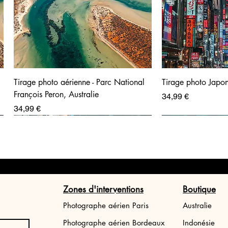
Tirage photo aérienne - Parc National
Tirage photo Japon
François Peron, Australie
Prix
34,99 €
Prix
34,99 €
Zones d'interventions
Boutique
Photographe aérien Paris
Australie
Photographe aérien Bordeaux
Indonésie