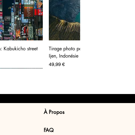
: Kabukicho street
Tirage photo panoramique - Volcan
Ijen, Indonésie
Prix
49,99 €
À Propos
FAQ