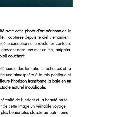
votre espace, tout en 
Cette œuvre photograp
et durable
.
tirage : c’est une
fenêt
dans un salon
, une
ch
insuffle
calme, chaleur
Grâce à ses couleurs
ité avec cette
photo d’art aérienne
de la
apaisante, elle crée u
eil
, capturée depuis le ciel vietnamien.
à la contemplation.
scène exceptionnelle révèle les contours
Que vous soyez passi
e dressant dans une mer calme,
baignée
paysages naturels ou 
oleil couchant
.
décoration murale élég
photographie aérienn
dimension artistique e
stérieuses des formations rocheuses et
la
rée une atmosphère à la fois poétique et
effleure l’horizon transforme la baie en un
ctacle naturel inoubliable.
érénité de l’instant et la beauté brute
nt de cette image un véritable voyage
plus beaux sites classés au patrimoine