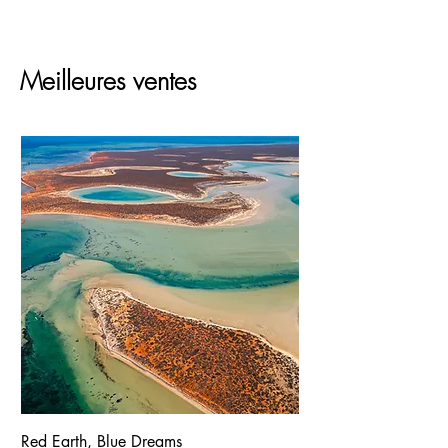
10 jours ouvrés.
capacités de restitution des couleurs
fidèles à l'œuvre originale.
Meilleures ventes
Red Earth, Blue Dreams