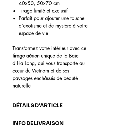
40x50, 50x70 cm
Tirage limité et exclusif
Parfait pour ajouter une touche
d'exotisme et de mystère à votre
espace de vie
Transformez votre intérieur avec ce
tirage aérien
unique de la Baie
d'Ha Long, qui vous transporte au
cœur du
Vietnam
et de ses
paysages enchâssés de beauté
naturelle
DÉTAILS D'ARTICLE
Les impressions sont réalisées sur du
INFO DE LIVRAISON
papier Fine Art Hahnemühle, reconnu
mondialement pour sa qualité
Les impressions sont livrées sous 7 à
exceptionnelle, sa durabilité et ses