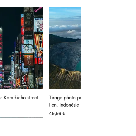
: Kabukicho street
Tirage photo panoramique - Volcan
Ijen, Indonésie
Prix
49,99 €