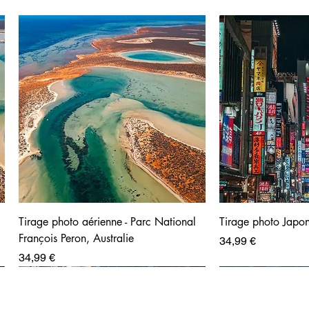
Tirage photo aérienne - Parc National
Tirage photo Japon
François Peron, Australie
Prix
34,99 €
Prix
34,99 €