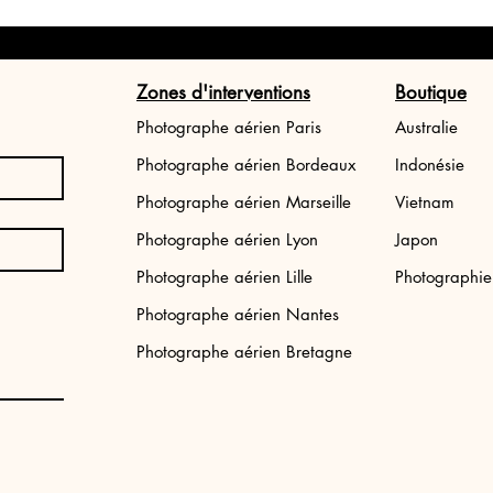
Zones d'interventions
Boutique
Photographe aérien Paris
Australie
Photographe aérien Bordeaux
Indonésie
Photographe aérien Marseille
Vietnam
Photographe aérien Lyon
Japon
Tirage photo Japon: Tokyo street
Tirage photo aéri
Photographe aérien Lille
Photographi
Bali
Prix
34,99 €
Photographe aérien Nantes
Prix
34,99 €
Photographe aérien Bretagne