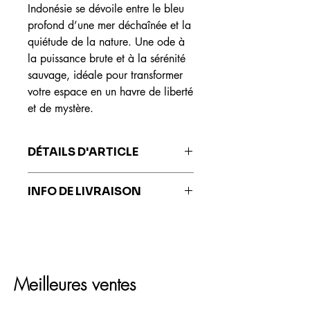
Indonésie se dévoile entre le bleu
profond d’une mer déchaînée et la
quiétude de la nature. Une ode à
la puissance brute et à la sérénité
sauvage, idéale pour transformer
votre espace en un havre de liberté
et de mystère.
DÉTAILS D'ARTICLE
Les impressions sont réalisées sur du
INFO DE LIVRAISON
papier Fine Art Hahnemühle, reconnu
mondialement pour sa qualité
Les impressions sont livrées sous 7 à
exceptionnelle, sa durabilité et ses
10 jours ouvrés.
capacités de restitution des couleurs
fidèles à l'œuvre originale.
Meilleures ventes