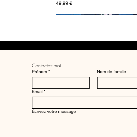
Prix
49,99 €
Contactez-moi
Prénom
*
Nom de famille
Email
*
Tirage photo aérien Station
Écrivez votre message
Shiinamachi, Tokyo
Prix
34,99 €