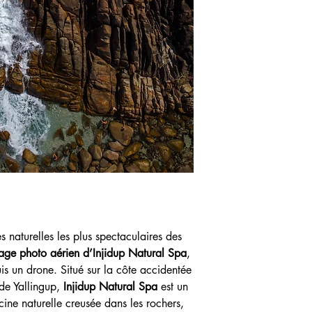
🖼️ Une décoration mu
Ce tirage photographi
murale contemporaine
l’appel de l’océan, la
évasion visuelle quoti
épuré, un bureau créa
œuvre transforme votre 
australienne
.
Injidup Natural Spa
es
les amateurs de paysag
cette photo, je vous in
rare, presque irréel,
f
rendu accessible sous
 naturelles les plus spectaculaires des
rage photo aérien d’Injidup Natural Spa
,
is un drone. Situé sur la côte accidentée
 de Yallingup,
Injidup Natural Spa
est un
cine naturelle creusée dans les rochers,