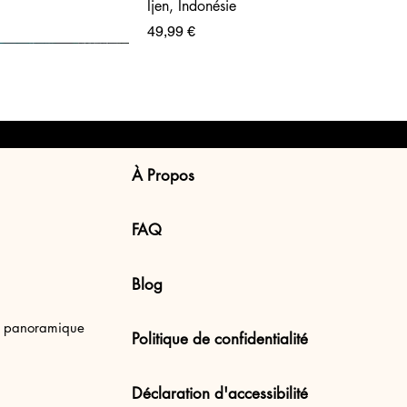
Ijen, Indonésie
Prix
49,99 €
À Propos
FAQ
Blog
en Uluwatu Beach,
e panoramique
Politique de confidentialité
Déclaration d'accessibilité