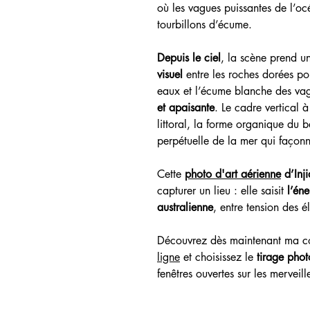
où les vagues puissantes de l’oc
tourbillons d’écume.
Depuis le ciel
, la scène prend u
visuel
entre les roches dorées pol
eaux et l’écume blanche des va
et apaisante
. Le cadre vertical 
littoral, la forme organique du 
perpétuelle de la mer qui façon
Cette
photo d'art aérienne
d’Inj
capturer un lieu : elle saisit
l’éne
australienne
, entre tension des 
Découvrez dès maintenant ma c
ligne
et choisissez le
tirage phot
fenêtres ouvertes sur les merveill