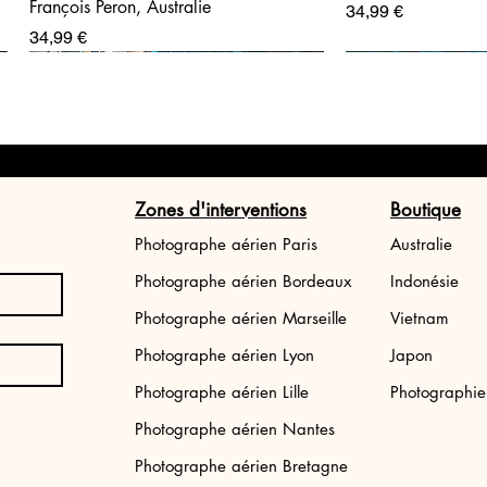
François Peron, Australie
Prix
34,99 €
Prix
34,99 €
Zones d'interventions
Boutique
Photographe aérien Paris
Australie
Photographe aérien Bordeaux
Indonésie
Photographe aérien Marseille
Vietnam
Photographe aérien Lyon
Japon
Tirage photo Japon: Tokyo street
Tirage photo aéri
Photographe aérien Lille
Photographi
Bali
Prix
34,99 €
Photographe aérien Nantes
Prix
34,99 €
Photographe aérien Bretagne