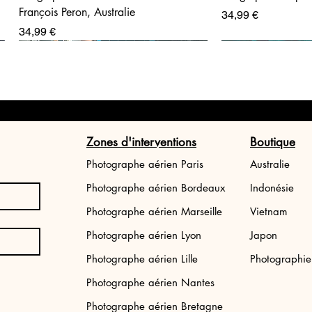
François Peron, Australie
Prix
34,99 €
Prix
34,99 €
Zones d'interventions
Boutique
Photographe aérien Paris
Australie
Photographe aérien Bordeaux
Indonésie
Photographe aérien Marseille
Vietnam
Photographe aérien Lyon
Japon
Tirage photo Japon: Tokyo street
Tirage photo aéri
Photographe aérien Lille
Photographi
Bali
Prix
34,99 €
Photographe aérien Nantes
Prix
34,99 €
Photographe aérien Bretagne