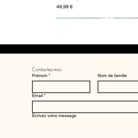
Prix
49,99 €
Contactez-moi
Prénom
*
Nom de famille
Email
*
Tirage photo aérien Station
Écrivez votre message
Shiinamachi, Tokyo
Prix
34,99 €