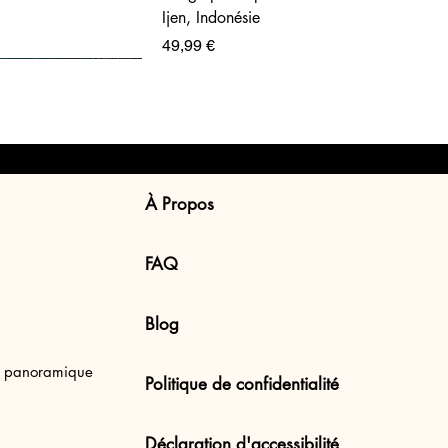
Ijen, Indonésie
Prix
49,99 €
À Propos
FAQ
Blog
en Uluwatu Beach,
e panoramique
Politique de confidentialité
Déclaration d'accessibilité