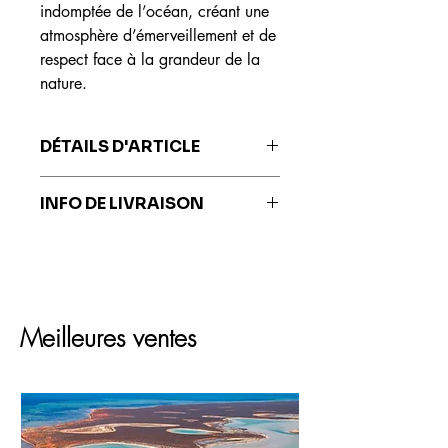
indomptée de l’océan, créant une
atmosphère d’émerveillement et de
respect face à la grandeur de la
nature.
DÉTAILS D'ARTICLE
Les impressions sont réalisées sur du
INFO DE LIVRAISON
papier Fine Art Hahnemühle, reconnu
mondialement pour sa qualité
Les impressions sont livrées sous 7 à
exceptionnelle, sa durabilité et ses
10 jours ouvrés.
capacités de restitution des couleurs
fidèles à l'œuvre originale.
Meilleures ventes