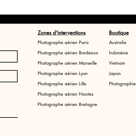
Zones d'interventions
Boutique
Photographe aérien Paris
Australie
Photographe aérien Bordeaux
Indonésie
Photographe aérien Marseille
Vietnam
Photographe aérien Lyon
Japon
Tirage photo Japon: Tokyo street
Tirage photo aéri
Photographe aérien Lille
Photographi
Bali
Prix
34,99 €
Photographe aérien Nantes
Prix
34,99 €
Photographe aérien Bretagne