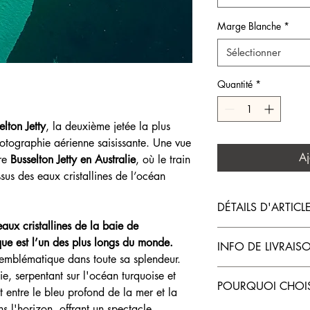
Marge Blanche
*
Sélectionner
Quantité
*
elton Jetty
, la deuxième jetée la plus
tographie aérienne saisissante. Une vue
Aj
re
Busselton Jetty en Australie
, où le train
us des eaux cristallines de l’océan
DÉTAILS D'ARTICL
aux cristallines de la baie de
Les
impressions sont r
e est l’un des plus longs du monde.
INFO DE LIVRAIS
Hahnemühle
, reconnu
 emblématique dans toute sa splendeur.
exceptionnelle, sa dura
Les impressions sont l
nie, serpentant sur l'océan turquoise et
des couleurs fidèles à
POURQUOI CHOIS
t entre le bleu profond de la mer et la
Papier Fine Art H
Formats disponible
s l'horizon, offrant un spectacle