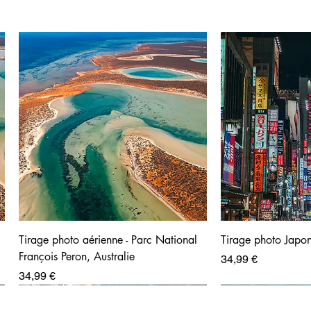
Tirage photo aérienne - Parc National
Tirage photo Japon
François Peron, Australie
Prix
34,99 €
Prix
34,99 €