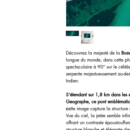
Découvrez la majesté de la
Buss
longue du monde, dans cette pho
spectaculaire à 90° sur le célèb
serpente majestueusement au-dess
Indien.
S'étendant sur 1,8 km dans les e
Geographe, ce pont emblématiqu
c
ette image capture la structure
Vue du ciel, la jetée semble infi
offrant un contraste époustouflan
structure blanche et élégante dan