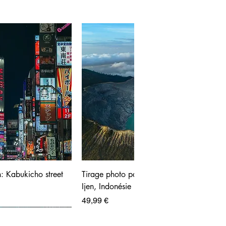
: Kabukicho street
Tirage photo panoramique - Volcan
Ijen, Indonésie
Prix
49,99 €