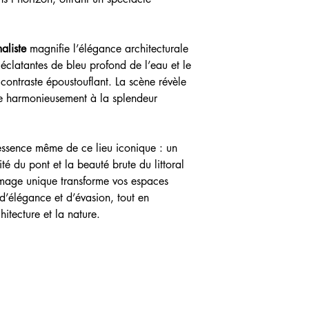
Cette
photographie aér
cm
pour ceux qui souhait
Édition limitée
et ex
apaisante à leur intér
Idéal pour sublimer
douces jusqu'à la symét
aliste
magnifie l’élégance architecturale
par la mer et les h
l'évasion et à la rêveri
 éclatantes de bleu profond de l’eau et le
Parfait pour sublimer
contraste époustouflant. La scène révèle
ce tirage photo aérien
le harmonieusement à la splendeur
la beauté sauvage de 
essence même de ce lieu iconique : un
ité du pont et la beauté brute du littoral
image unique transforme vos espaces
 d’élégance et d’évasion, tout en
hitecture et la nature.