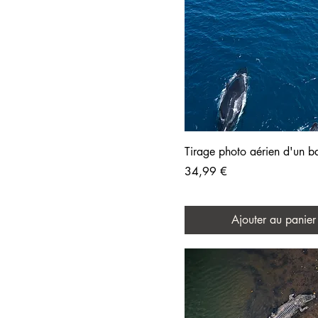
60x40
70x100cm
90x60
Tirage photo aérien d'un b
Prix
34,99 €
Ajouter au panier