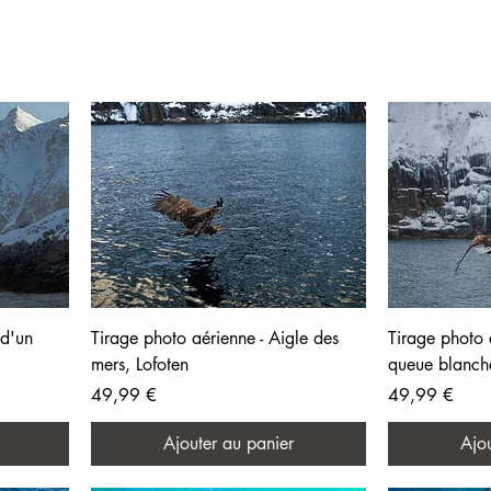
 d'un
Tirage photo aérienne - Aigle des
Tirage photo 
mers, Lofoten
queue blanche
Prix
Prix
49,99 €
49,99 €
Ajouter au panier
Ajou