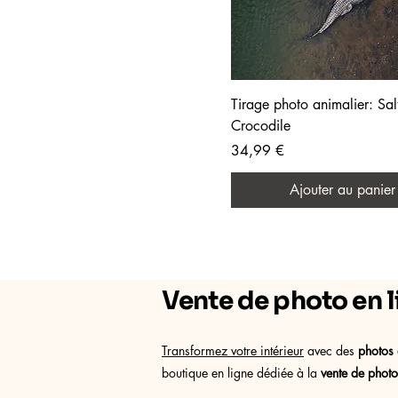
Tirage photo animalier: Sa
Crocodile
Prix
34,99 €
Ajouter au panier
Vente de photo en li
Transformez votre intérieur
avec des
photos 
boutique en ligne dédiée à la
vente de photo