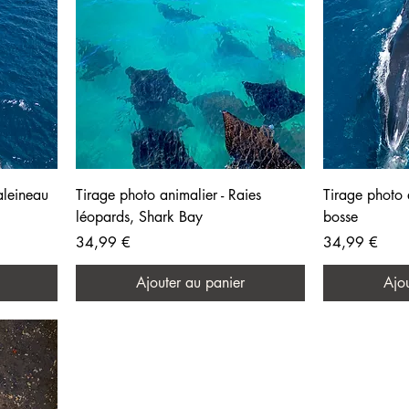
aleineau
Tirage photo animalier - Raies
Tirage photo 
léopards, Shark Bay
bosse
Prix
Prix
34,99 €
34,99 €
Ajouter au panier
Ajou