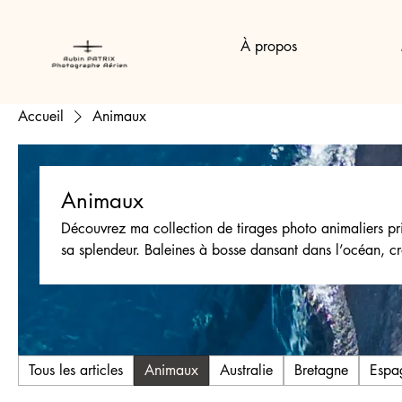
À propos
Accueil
Animaux
Animaux
Découvrez ma collection de tirages photo animaliers pri
sa splendeur. Baleines à bosse dansant dans l’océan, crocodiles immobiles le long des rivières,
raies manta glissant sous les eaux cristallines… Chaque
sauvage et l’harmonie de la nature. Imprimés sur papier Fine Art Hahnemühle et disponibles en
plusieurs formats, ces tirages sublimeront votre intérieu
Offrez-vous une fenêtre ouverte sur la vie animale et lai
faune.
Tous les articles
Animaux
Australie
Bretagne
Espa