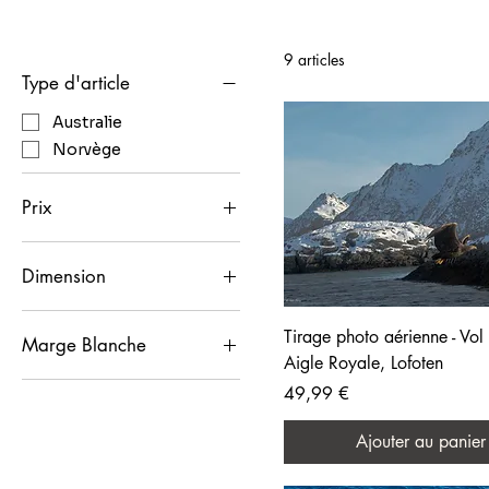
9 articles
Type d'article
Australie
Norvège
Prix
Dimension
34 €
50 €
100x140cm
Tirage photo aérienne - Vol
105x70
Marge Blanche
Aigle Royale, Lofoten
18x24cm
Non
Prix
49,99 €
24x30cm
Oui
40x50cm
Ajouter au panier
45x30
50x70cm