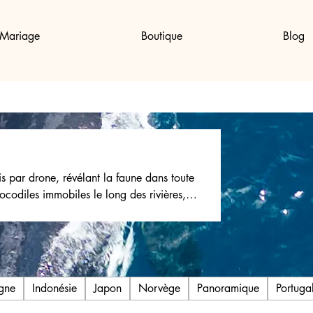
Mariage
Boutique
Blog
s par drone, révélant la faune dans toute
 cliché capture l’intensité du monde
r avec une touche de nature et d’aventure.
ssez-vous transporter par la magie de la
gne
Indonésie
Japon
Norvège
Panoramique
Portuga