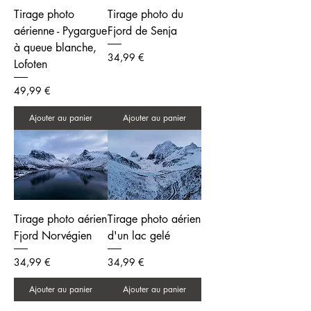
Tirage photo
Tirage photo du
aérienne - Pygargue
Fjord de Senja
à queue blanche,
Prix
34,99 €
Lofoten
Prix
49,99 €
Ajouter au panier
Ajouter au panier
Tirage photo aérien
Tirage photo aérien
Fjord Norvégien
d'un lac gelé
Prix
Prix
34,99 €
34,99 €
Ajouter au panier
Ajouter au panier