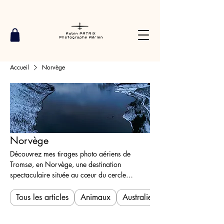
Accueil
Norvège
Norvège
Découvrez mes tirages photo aériens de
Tromsø, en Norvège, une destination
spectaculaire située au cœur du cercle
polaire. Capturées avec mon drone, ces
images révèlent la beauté sauvage et
Tous les articles
Animaux
Australie
préservée des paysages norvégiens. Des
fjords enneigés aux chaînes de montagnes