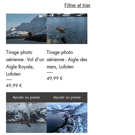
imposantes, chaque photographie offre une
Filtrer et trier
vue unique sur cette région isolée, notamment
les sublimes lumières polaires qui illuminent
l’horizon. Ces tirages photo aériens sont
parfaits pour les passionnés de nature, de
grands espaces et de paysages nordiques, à
la recherche de souvenirs mémorables.
Tirage photo
Tirage photo
aérienne - Vol d'un
aérienne - Aigle des
Aigle Royale,
mers, Lofoten
Lofoten
Prix
49,99 €
Prix
49,99 €
Ajouter au panier
Ajouter au panier