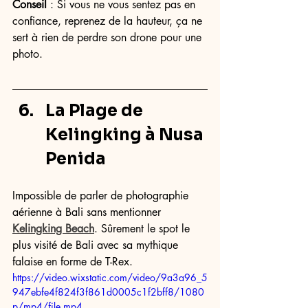
Conseil 
: Si vous ne vous sentez pas en 
confiance, reprenez de la hauteur, ça ne 
sert à rien de perdre son drone pour une 
photo. 
La Plage de 
Kelingking à Nusa 
Penida
Impossible de parler de photographie 
aérienne à Bali sans mentionner 
Kelingking Beach
. Sûrement le spot le 
plus visité de Bali avec sa mythique 
falaise en forme de T-Rex.
https://video.wixstatic.com/video/9a3a96_5
947ebfe4f824f3f861d0005c1f2bff8/1080
p/mp4/file.mp4