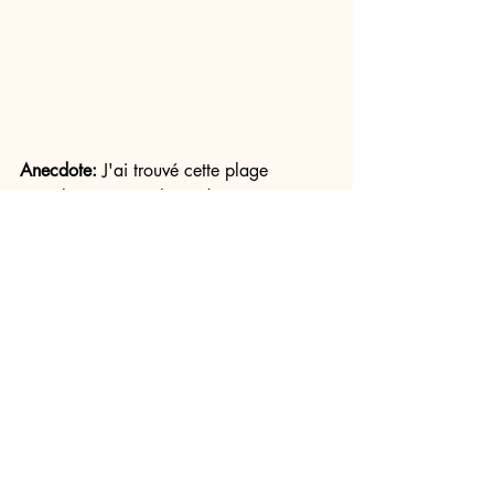
Anecdote: 
J'ai trouvé cette plage 
complètement par hasard, parce que je 
n'avais plus de batterie sur mon 
téléphone (donc plus de GPS).
Diamond Beach 
sur Nusa Penida
Enfin, 
Diamond Beach
 est un chef-
d’œuvre naturel qui semble sculpté par 
les dieux eux-mêmes. Attention 