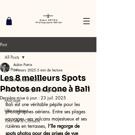
Post
All Posts
Aubin Patrix
All Posts
14 mars 2025
5 min de lecture
Les 8 meilleurs Spots
Guide de destination
Photos en drone à Bali
Guide d'achat pour tirages photos
Dernière mise à jour :
23 juil. 2025
Mariage
Bali est une véritable pépite pour les 
Idée cadeau
photographes aériens. Entre ses plages 
sauvages, ses volcans majestueux et ses 
Tutoriels & Conseils
rizières en terrasses, 
l’île regorge de 
spots photos pour des prises de vue 