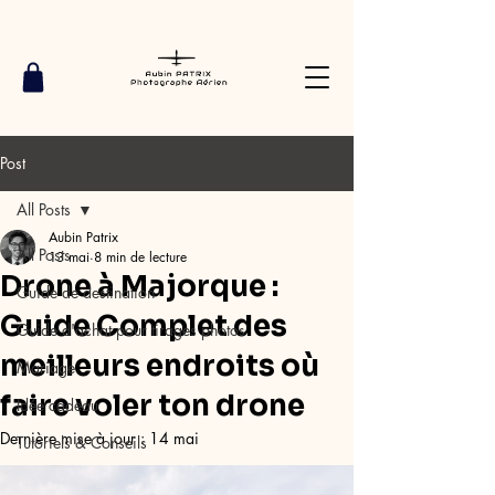
Post
All Posts
Aubin Patrix
All Posts
13 mai
8 min de lecture
Drone à Majorque :
Guide de destination
Guide Complet des
Guide d'achat pour tirages photos
meilleurs endroits où
Mariage
faire voler ton drone
Idée cadeau
Dernière mise à jour :
14 mai
Tutoriels & Conseils