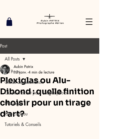
Post
All Posts
Aubin Patrix
All Posts
13 janv.
4 min de lecture
Plexiglas ou Alu-
Guide de destination
Dibond : quelle finition
Guide d'achat pour tirages photos
choisir pour un tirage
Mariage
d’art?
Idée cadeau
Tutoriels & Conseils