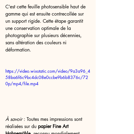
C’est cette feuille photosensible haut de 
gamme qui est ensuite contrecollée sur 
un support rigide. Cette étape garantit 
une conservation optimale de la 
photographie sur plusieurs décennies, 
sans altération des couleurs ni 
déformation. 
https://video.wixstatic.com/video/9a3a96_4
58ba6f6c9bc4dc08e0ccbe9b6b8376c/72
0p/mp4/file.mp4
À savoir 
: Toutes mes impressions sont 
réalisées sur du 
papier Fine Art 
Hahnemühle
, reconnu mondialement 