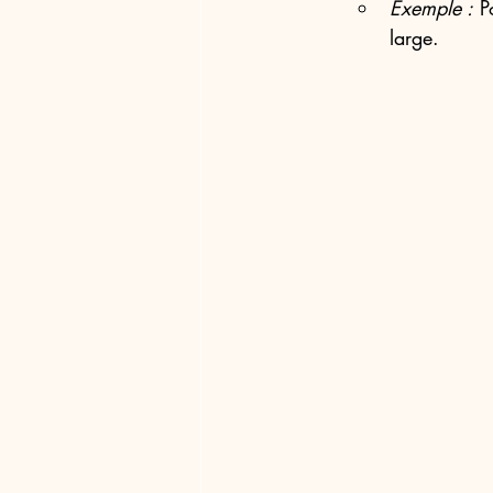
Exemple :
 P
large.