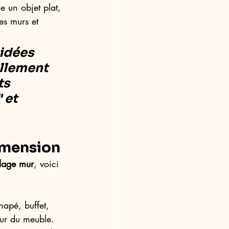
 un objet plat, 
es murs et 
idées 
ellement 
s 
 et 
dimension
llage mur
, voici 
apé, buffet, 
eur du meuble.