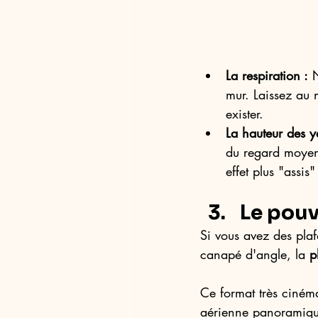
La respiration :
 
mur. Laissez au 
exister.
La hauteur des y
du regard moyen
effet plus "assis"
Le pou
Si vous avez des plaf
canapé d'angle, la 
p
Ce format très cinéma
aérienne panoramique