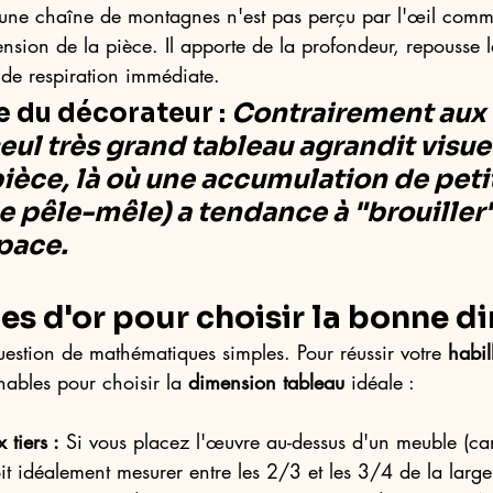
 une chaîne de montagnes n'est pas perçu par l'œil comme
ion de la pièce. Il apporte de la profondeur, repousse l
de respiration immédiate.
 du décorateur :
Contrairement aux 
seul très grand tableau agrandit visu
pièce, là où une accumulation de petit
e pêle-mêle) a tendance à "brouiller"
space.
les d'or pour choisir la bonne 
estion de mathématiques simples. Pour réussir votre 
habi
nables pour choisir la 
dimension tableau
 idéale :
 tiers :
 Si vous placez l'œuvre au-dessus d'un meuble (can
doit idéalement mesurer entre les 2/3 et les 3/4 de la larg