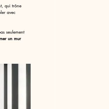
t, qui trône 
ler avec 
pas seulement 
mer un mur 