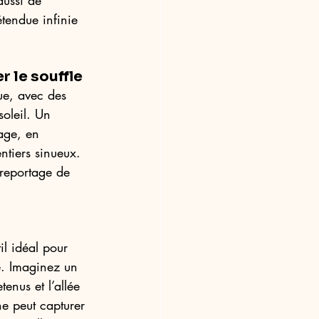
aussi de 
tendue infinie 
 le souffle 
ue, avec des 
oleil. Un 
age, en 
ntiers sinueux. 
 reportage de 
il idéal pour 
e. Imaginez un 
enus et l’allée 
e peut capturer 