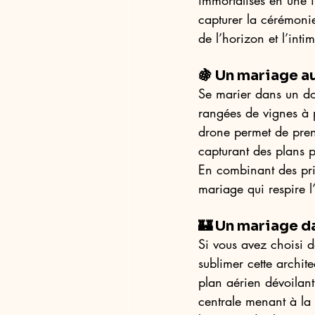
immortalisés en une 
capturer la cérémonie
de l’horizon et l’inti
🍇 Un mariage au
Se marier dans un dom
rangées de vignes à p
drone permet de pren
capturant des plans p
En combinant des pri
mariage qui respire l’
🏰 Un mariage da
Si vous avez choisi d
sublimer cette archit
plan aérien dévoilant
centrale menant à la 