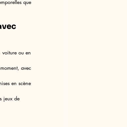
emporelles que 
avec 
 voiture ou en 
 moment, avec 
mises en scène 
s jeux de 