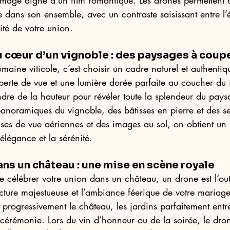
image digne d’un film romantique. Les drones permettent 
 dans son ensemble, avec un contraste saisissant entre l’é
mité de votre union. 
 cœur d’un vignoble : des paysages à couper
aine viticole, c’est choisir un cadre naturel et authentiq
erte de vue et une lumière dorée parfaite au coucher du s
dre de la hauteur pour révéler toute la splendeur du pays
anoramiques du vignoble, des bâtisses en pierre et des se
ses de vue aériennes et des images au sol, on obtient un
élégance et la sérénité. 
ns un château : une mise en scène royale 
e célébrer votre union dans un château, un drone est l’out
ecture majestueuse et l’ambiance féerique de votre mariag
 progressivement le château, les jardins parfaitement entret
cérémonie. Lors du vin d’honneur ou de la soirée, le dron