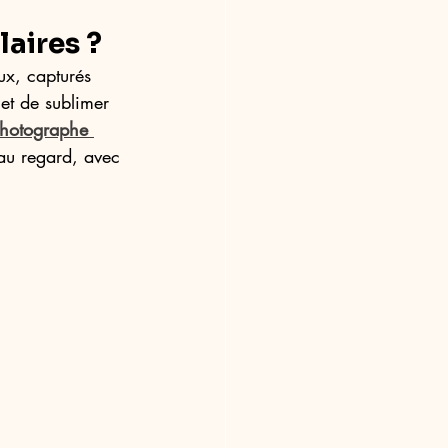
aires ?
x, capturés 
et de sublimer 
hotographe 
au regard, avec 