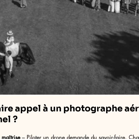
ire appel à un photographe aér
el ?
maîtrise
 – Piloter un drone demande du savoir-faire. Cha