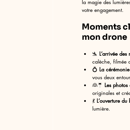
la magie des lumières
votre engagement.
Moments clé
mon drone
🛬 
L’arrivée des
calèche, filmée d
💍 
La cérémonie
vous deux entour
👰🤵 
Les photos 
originales et créa
💃 
L’ouverture du 
lumière.