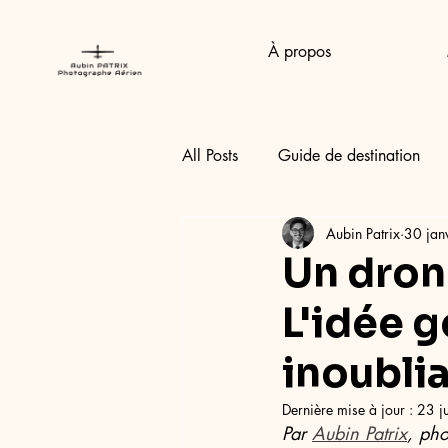
À propos
All Posts
Guide de destination
Aubin Patrix
30 jan
Un dron
L'idée 
inoublia
Dernière mise à jour :
23 j
Par 
Aubin Patrix
, pho