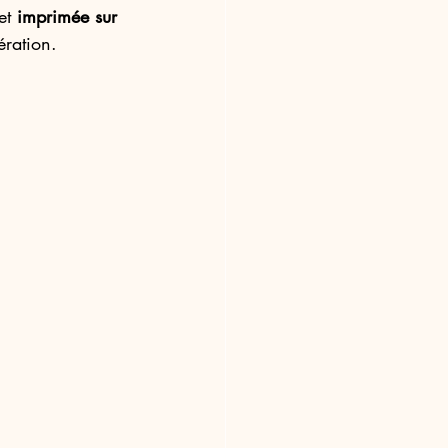
et 
imprimée sur 
ération.