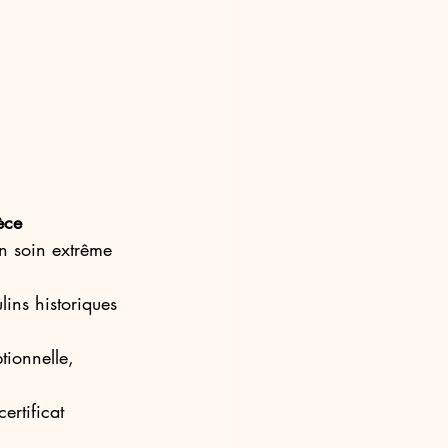
èce 
un soin extrême 
lins historiques 
tionnelle, 
rtificat 