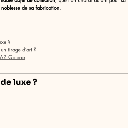
ritable objet de collection
, que l’on choisit autant pour sa 
 
noblesse de sa fabrication
.
uxe ?
un tirage d’art ?
AAZ Galerie
 de luxe ?