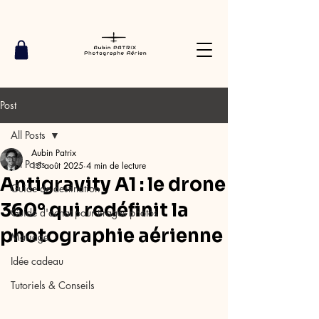
Post
All Posts
Aubin Patrix
All Posts
15 août 2025
4 min de lecture
Antigravity A1 : le drone
Guide de destination
360° qui redéfinit la
Guide d'achat pour tirages photos
photographie aérienne
Mariage
Idée cadeau
Tutoriels & Conseils