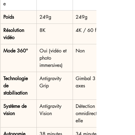
e
Poids
249g
249g
Résolution 
8K
4K / 60 fps
vidéo
Mode 360°
Oui (vidéo et 
Non
photo 
immersives)
Technologie 
Antigravity 
Gimbal 3 
de 
Grip
axes
stabilisation
Système de 
Antigravity 
Détection 
vision
Vision
omnidirectionn
elle
Autonomie
38 minutes
34 minutes