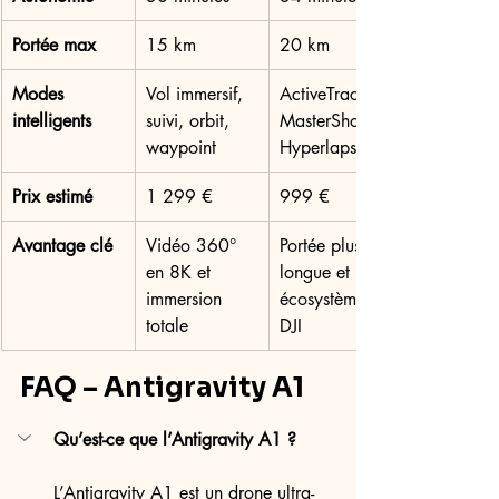
Portée max
15 km
20 km
Modes 
Vol immersif, 
ActiveTrack, 
intelligents
suivi, orbit, 
MasterShots, 
waypoint
Hyperlapse
Prix estimé
1 299 €
999 €
Avantage clé
Vidéo 360° 
Portée plus 
en 8K et 
longue et 
immersion 
écosystème 
totale
DJI
FAQ – Antigravity A1
Qu’est-ce que l’Antigravity A1 ?
L’Antigravity A1 est un drone ultra-