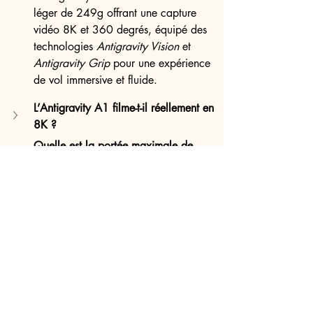
léger de 249g offrant une capture 
vidéo 8K et 360 degrés, équipé des 
technologies 
Antigravity Vision
 et 
Antigravity Grip
 pour une expérience 
de vol immersive et fluide.
L’Antigravity A1 filme-t-il réellement en 
8K ?
Quelle est la portée maximale de 
l’Antigravity A1 ?
L’Antigravity A1 est-il compatible avec 
un casque de vol immersif ?
L’Antigravity A1 est-il légal en France 
sans enregistrement ?
Quelle est la différence entre 
l’Antigravity A1 et le DJI Mini 4 Pro ?