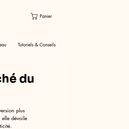
Panier
eau
Tutoriels & Conseils
aché du
version plus 
elle dévoile 
icité. 