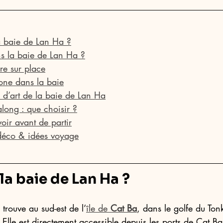
a baie de Lan Ha ?
s la baie de Lan Ha ?
ire sur place
one dans la baie
 d’art de la baie de Lan Ha
long : que choisir ?
oir avant de partir
déco & idées voyage
la baie de Lan Ha ?
 trouve au sud-est de l’
île de 
Cat Ba
, dans le golfe du Ton
. Elle est directement accessible depuis les ports de Cat B