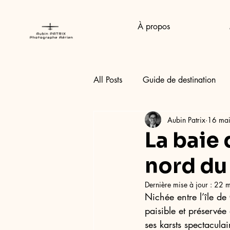
À propos
All Posts
Guide de destination
Aubin Patrix
16 ma
La baie 
nord du
Dernière mise à jour :
22 m
Nichée entre l’île de
paisible et préservée
ses karsts spectacula