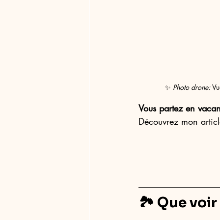
✨ 
Photo drone: 
Vu
Vous partez en vacan
Découvrez mon articl
🏞️ Que voir