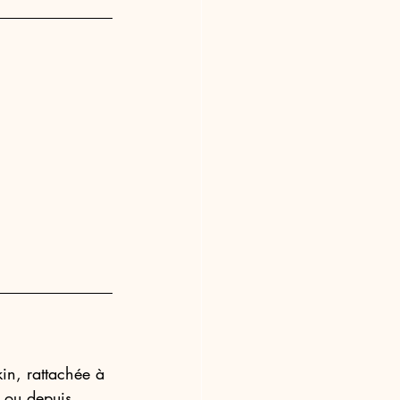
kin, rattachée à 
a ou depuis 