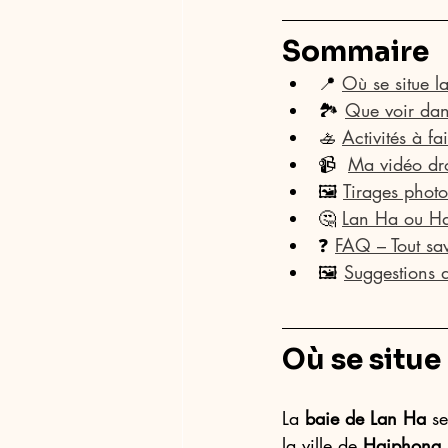
Sommaire
📍 
Où se situe l
🏞️ 
Que voir dan
🚣 
Activités à fa
📹  
Ma vidéo dr
🖼️ 
Tirages photo
🤔 
Lan Ha ou Ha
❓ 
FAQ – Tout sav
🖼️ 
Suggestions 
Où se situe 
La 
baie de Lan Ha
 se
la ville de 
Haiphong