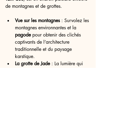
de montagnes et de grottes.
Vue sur les montagnes
 : Survolez les 
montagnes environnantes et la 
pagode
 pour obtenir des clichés 
captivants de l’architecture 
traditionnelle et du paysage 
karstique.
La grotte de Jade
 : La lumière qui 
filtre à travers la grotte et se reflète 
sur les eaux donne un effet magique 
à vos photos en 
drone
.