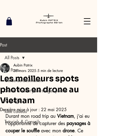
Post
All Posts
Aubin Patrix
All Posts
26 mars 2025
5 min de lecture
Les meilleurs spots
Guide de destination
photos en drone au
Guide d'achat pour tirages photos
Vietnam
Mariage
Dernière mise à jour :
22 mai 2025
Idée cadeau
Durant mon road trip au 
Vietnam
, j’ai eu 
Tutoriels & Conseils
l’opportunité de capturer des 
paysages à 
couper le souffle
 avec mon 
drone
. Ce 