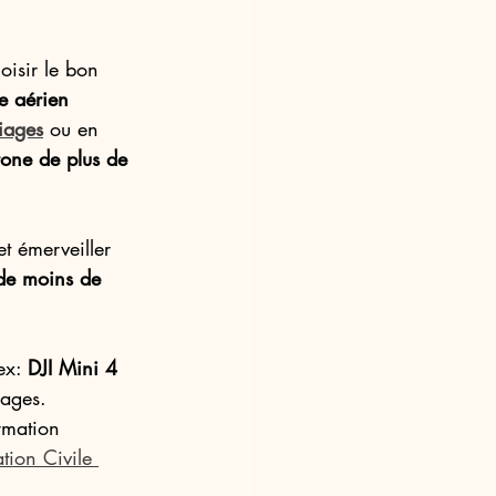
oisir le bon 
e aérien 
iages
 ou en 
rone de plus de 
et émerveiller 
de moins de 
ex: 
DJI Mini 4 
yages. 
rmation 
tion Civile 