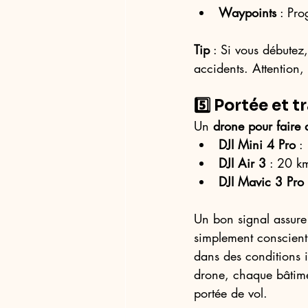
Waypoints
 : Pr
Tip
 : Si vous débutez
accidents. Attention,
5️⃣ Portée et 
Un 
drone pour faire 
DJI Mini 4 Pro
 :
DJI Air 3
 : 20 k
DJI Mavic 3 Pro
Un bon signal assure
simplement conscient 
dans des conditions i
drone, chaque bâtime
portée de vol.