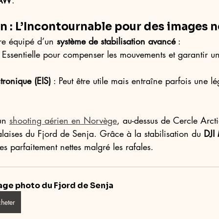
AW
.
ion : L’Incontournable pour des images 
re équipé d’un 
système de stabilisation avancé
 :
: Essentielle pour compenser les mouvements et garantir un
ctronique (EIS)
 : Peut être utile mais entraîne parfois une l
un 
shooting aérien en Norvège
, au-dessus de Cercle Arcti
s falaises du Fjord de Senja. Grâce à la stabilisation du 
DJI
s parfaitement nettes malgré les rafales.
age photo du Fjord de Senja
heter