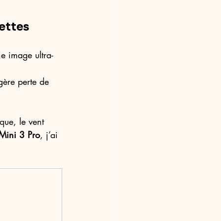
nettes
e image ultra-
égère perte de 
que, le vent 
 Mini 3 Pro
, j’ai 