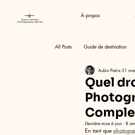
À propos
All Posts
Guide de destination
Aubin Patrix
31 ma
Quel dro
Photogr
Complet
Dernière mise à jour :
8 av
En tant que 
photogra