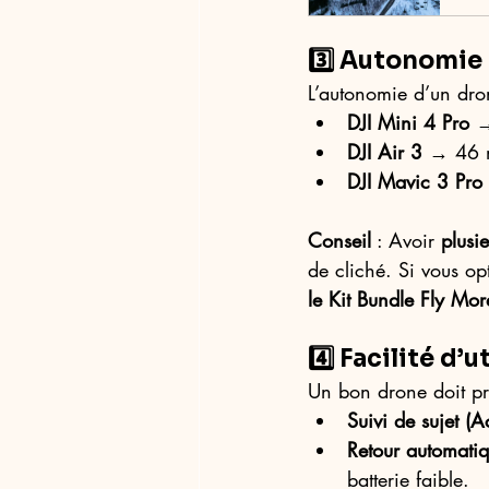
3️⃣ Autonomie 
L’autonomie d’un dro
DJI Mini 4 Pro
 
DJI Air 3
 → 46 
DJI Mavic 3 Pro
Conseil
 : Avoir 
plusie
de cliché. Si vous op
le Kit Bundle Fly Mor
4️⃣ Facilité d’
Un bon drone doit pro
Suivi de sujet (A
Retour automatiq
batterie faible. 