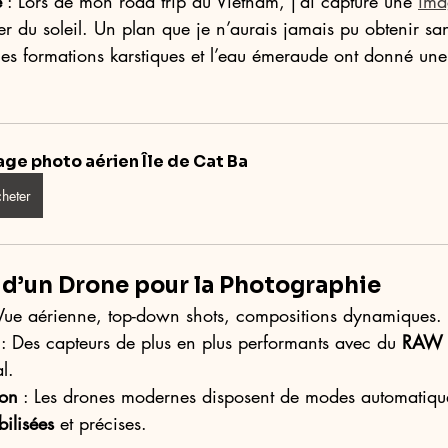
e
 : Lors de mon road trip au Vietnam, j’ai capturé une 
ima
er du soleil. Un plan que je n’aurais jamais pu obtenir sa
les formations karstiques et l’eau émeraude ont donné un
age photo aérien Île de Cat Ba
heter
 d’un Drone pour la Photographie
 Vue aérienne, top-down shots, compositions dynamiques.
 : Des capteurs de plus en plus performants avec du 
RAW
l.
ion
 : Les drones modernes disposent de modes automatiqu
bilisées
 et précises.