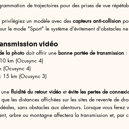
ogrammation de trajectoires pour des prises de vue répétabl
, privilégiez un modèle avec des 
capteurs anti-collision
 po
 sur le mode "Sport" le système d'évitement d'obstacles ne
transmission vidéo
de la photo
 doit offrir une 
bonne portée de transmission
 :
 10 km (Ocusync 4)
m (Ocusync 4)
 : 15 km (Ocusync 3)
 une 
fluidité du retour vidéo
 et 
évite les pertes de connexi
que les distances affichées sur les sites de revente de dro
déales, sans obstacles aux alentours. Lorsque vous ferez v
nt, arbre ou montagne affectera la transmission et, par c