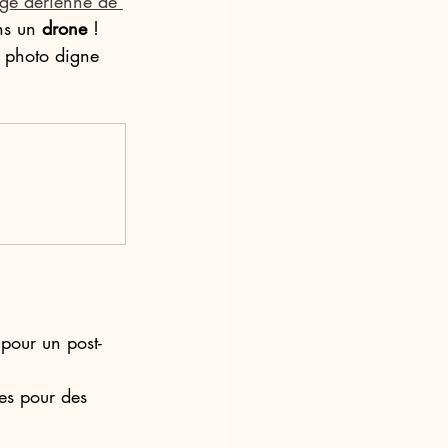
ge aérienne de 
ns un 
drone
 ! 
e photo digne 
 pour un post-
es pour des 