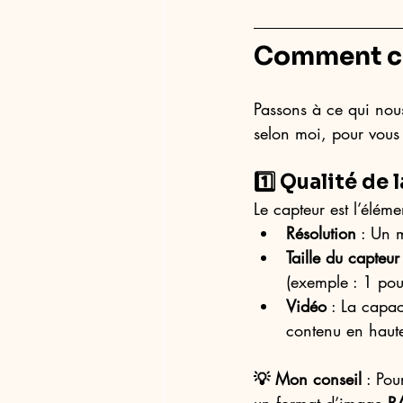
Comment ch
Passons à ce qui nous 
selon moi, pour vous 
1️⃣
 Qualité de 
Le capteur est l’éléme
Résolution
 : Un 
Taille du capteur
(exemple : 1 pouc
Vidéo
 : La capac
contenu en haute
💡 Mon conseil
 : Pou