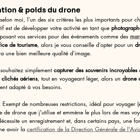
ation & poids du drone
selon moi, l’un des six critères les plus importants pour ch
if est de développer votre activité en tant que 
photograph
oposant vos services pour des événements comme des 
mar
fice de tourisme
, alors je vous conseille d’opter pour un 
d
ira une bien meilleure qualité d’image.
 souhaitez simplement 
capturer des souvenirs incroyables
 
 
clichés aériens
, tout en voyageant léger, alors un 
drone 
ment adapté à vos besoins.
: Exempt de nombreuses restrictions, idéal pour voyager (
ype de drone que j'utilise et emmène le plus lors de mes vo
Nécessite un enregistrement et, dans certains pays, une fo
e avoir la 
certification de la Direction Générale de l'Avia