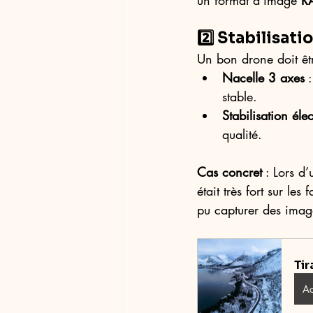
un format d’image 
R
2️⃣ Stabilisat
Un bon drone doit êt
Nacelle 3 axes
 
stable.
Stabilisation éle
qualité.
Cas concret
 : Lors d’
était très fort sur le
pu capturer des image
Tir
Ac