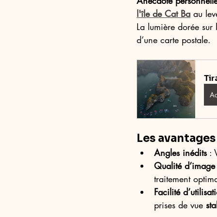
Anecdote personnell
l'île de Cat Ba
 au lev
La lumière dorée sur 
d’une carte postale.
Tir
Ac
Les avantages
Angles inédits
 :
Qualité d’image
traitement optima
Facilité d’utilisat
prises de vue 
sta