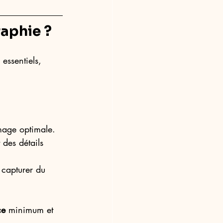
aphie ?
 essentiels, 
mage optimale.
t des détails 
z capturer du 
ce
 minimum et 