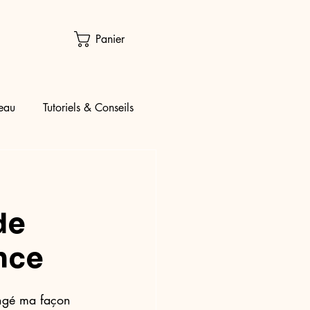
Panier
eau
Tutoriels & Conseils
de
nce
angé ma façon 