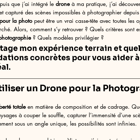
uis que j’ai intégré le 
drone
 à ma pratique, j’ai découver
 et capturé des scènes impossibles à photographier depuis 
pour la photo
 peut être un vrai casse-tête avec toutes les o
rché. Alors, comment s’y retrouver ? Quels critères sont es
photographie
 ? Quels modèles privilégier ? 
rtage mon 
expérience terrain
 et que
tions concrètes pour vous aider à 
éal
.
iliser un Drone pour la Photogr
iberté totale
 en matière de composition et de cadrage. Que
ysages à couper le souffle, capturer l’immensité d’une sc
ment sous un angle unique, les possibilités sont infinies.