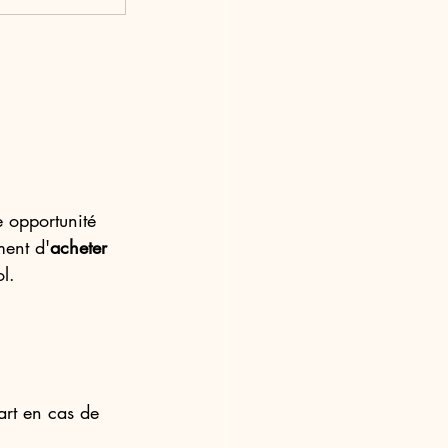
 opportunité 
ment d'
acheter 
l.
art en cas de 