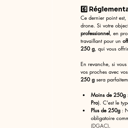
6️⃣ Réglement
Ce dernier point est, 
drone. Si votre object
professionnel
, en pr
travaillant pour un 
of
250 g
, qui vous offr
En revanche, si vous
vos proches avec vos
250 g
 sera parfaite
Moins de 250g
 
Pro
). C'est le t
Plus de 250g
 : 
obligatoire comm
(DGAC)
.  