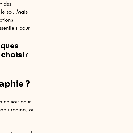
t des 
le sol. Mais 
ptions 
sentiels pour 
lques 
choisir 
aphie ?
 ce soit pour 
ène urbaine, ou 